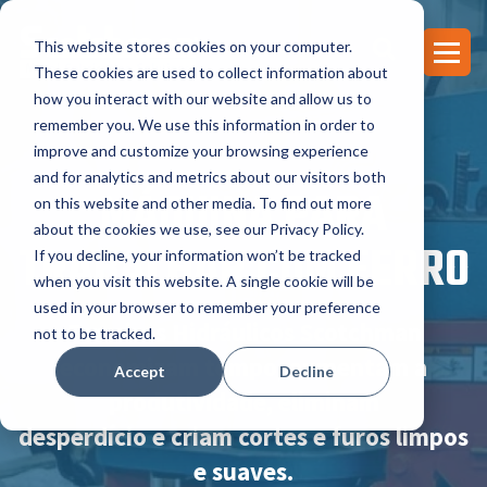
This website stores cookies on your computer.
These cookies are used to collect information about
how you interact with our website and allow us to
remember you. We use this information in order to
improve and customize your browsing experience
and for analytics and metrics about our visitors both
MÁQUINA PARA
on this website and other media. To find out more
about the cookies we use, see our Privacy Policy.
TRABALHAR COM FERRO
If you decline, your information won’t be tracked
when you visit this website. A single cookie will be
used in your browser to remember your preference
Ferreiros Hidráulicos Scotchman
not to be tracked.
economizam tempo, aumentam a
Accept
Decline
produtividade, eliminam
desperdício e criam cortes e furos limpos
e suaves.