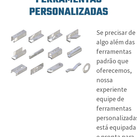
PERSONALIZADAS
Se precisar de
algo além das
ferramentas
padrão que
oferecemos,
nossa
experiente
equipe de
ferramentas
personalizada
está equipada
e pronta para